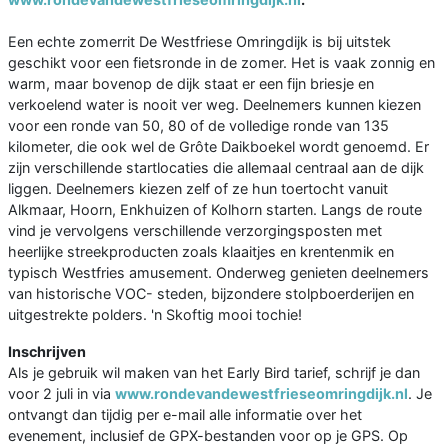
Een echte zomerrit De Westfriese Omringdijk is bij uitstek
geschikt voor een fietsronde in de zomer. Het is vaak zonnig en
warm, maar bovenop de dijk staat er een fijn briesje en
verkoelend water is nooit ver weg. Deelnemers kunnen kiezen
voor een ronde van 50, 80 of de volledige ronde van 135
kilometer, die ook wel de Grôte Daikboekel wordt genoemd. Er
zijn verschillende startlocaties die allemaal centraal aan de dijk
liggen. Deelnemers kiezen zelf of ze hun toertocht vanuit
Alkmaar, Hoorn, Enkhuizen of Kolhorn starten. Langs de route
vind je vervolgens verschillende verzorgingsposten met
heerlijke streekproducten zoals klaaitjes en krentenmik en
typisch Westfries amusement. Onderweg genieten deelnemers
van historische VOC- steden, bijzondere stolpboerderijen en
uitgestrekte polders. 'n Skoftig mooi tochie!
Inschrijven
Als je gebruik wil maken van het Early Bird tarief, schrijf je dan
voor 2 juli in via
www.rondevandewestfrieseomringdijk.nl
. Je
ontvangt dan tijdig per e-mail alle informatie over het
evenement, inclusief de GPX-bestanden voor op je GPS. Op