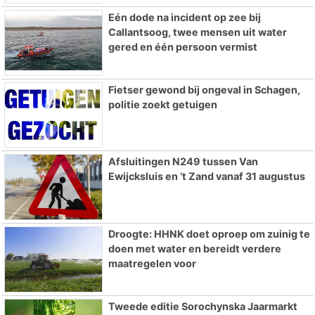
Eén dode na incident op zee bij
Callantsoog, twee mensen uit water
gered en één persoon vermist
Fietser gewond bij ongeval in Schagen,
politie zoekt getuigen
Afsluitingen N249 tussen Van
Ewijcksluis en ’t Zand vanaf 31 augustus
Droogte: HHNK doet oproep om zuinig te
doen met water en bereidt verdere
maatregelen voor
Tweede editie Sorochynska Jaarmarkt