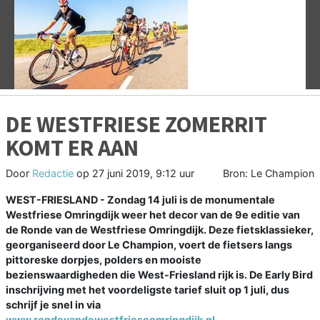
Vorige
V
DE WESTFRIESE ZOMERRIT
KOMT ER AAN
Door
Redactie
op
27 juni 2019, 9:12 uur
Bron: Le Champion
WEST-FRIESLAND - Zondag 14 juli is de monumentale
Westfriese Omringdijk weer het decor van de 9e editie van
de Ronde van de Westfriese Omringdijk. Deze fietsklassieker,
georganiseerd door Le Champion, voert de fietsers langs
pittoreske dorpjes, polders en mooiste
bezienswaardigheden die West-Friesland rijk is. De Early Bird
inschrijving met het voordeligste tarief sluit op 1 juli, dus
schrijf je snel in via
www.rondevandewestfrieseomringdijk.nl
.