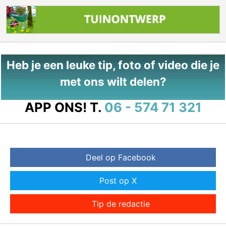
Heb je een leuke tip, foto of video die je
met ons wilt delen?
APP ONS!
T.
06 - 574 71 321
Deel op Facebook
Post op X
Tip de redactie