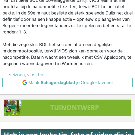
Na rust bleef BOL de bovenliggende partij. VIOS leek met het
hoofd al bij de nacompetitie te zitten, terwijl BOL het initiatief
pakte. In de 69e minuut besliste de sterk spelende Duijs het duel
definitief door na een knappe actie – opnieuw op aangeven van
Burger – meerdere tegenstanders uit te spelen en beheerst af te
ronden: 1-3.
Met die zege sluit BOL het seizoen af op een degelijke
middenmootpositie, terwijl VIOS zich kan opmaken voor de
nacompetitie. Daarin wacht een tweeluik met CSV Apeldoorn, te
beginnen woensdagavond in Warmenhuizen.
seizoen
,
vios
,
bol
Maak
Schagerdagblad
je Google-favoriet
Heb je een leuke tip, foto of video die je