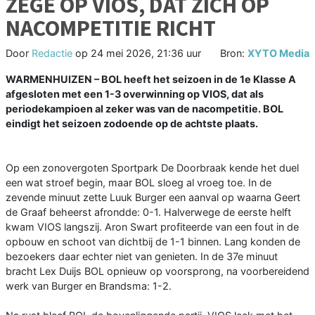
ZEGE OP VIOS, DAT ZICH OP
NACOMPETITIE RICHT
Door
Redactie
op
24 mei 2026, 21:36 uur
Bron:
XYTO Media
WARMENHUIZEN – BOL heeft het seizoen in de 1e Klasse A
afgesloten met een 1-3 overwinning op VIOS, dat als
periodekampioen al zeker was van de nacompetitie. BOL
eindigt het seizoen zodoende op de achtste plaats.
Op een zonovergoten Sportpark De Doorbraak kende het duel
een wat stroef begin, maar BOL sloeg al vroeg toe. In de
zevende minuut zette Luuk Burger een aanval op waarna Geert
de Graaf beheerst afrondde: 0-1. Halverwege de eerste helft
kwam VIOS langszij. Aron Swart profiteerde van een fout in de
opbouw en schoot van dichtbij de 1-1 binnen. Lang konden de
bezoekers daar echter niet van genieten. In de 37e minuut
bracht Lex Duijs BOL opnieuw op voorsprong, na voorbereidend
werk van Burger en Brandsma: 1-2.