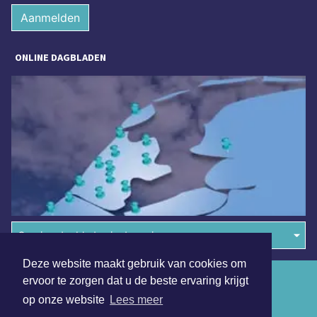
Aanmelden
ONLINE DAGBLADEN
Overige dagbladen in de regio
Deze website maakt gebruik van cookies om
Algemene voorwaarden
ervoor te zorgen dat u de beste ervaring krijgt
op onze website
Lees meer
Disclaimer