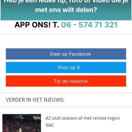
met ons wilt delen?
APP ONS!
T.
06 - 574 71 321
Deel op Facebook
Post op X
Tip de redactie
VERDER IN HET NIEUWS:
AZ sluit seizoen af met remise tegen
NAC