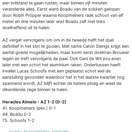
een brilstand te gaan rusten, maar binnen vijf minuten
veranderde alles. Eerst werd Boadu van de sokken gelopen
door Robin Pröpper waarna Koopmeiners raak schoot van elf
meter en drie minuten later wist Boadu zelf met links
doeltreffend uit te halen.
AZ vergat vervolgens om om in de tweede helft het duel
definitief in het slot te gooien. Met name Calvin Stengs krijgt een
aantal goede mogelijkheden, maar komt eerst doelman Brouwer
tegen en treft vervolgens de paal. Ook Dani de Wit zou even
later met een schot het aluminium raken. Ondertussen heeft
invaller Lucas Schoofs met een geplaatst schot wel de
aansluiting gevonden waardoor het in het laatste kwartier nog
spannend wordt. AZ blijft echter de betere ploeg en weet de
dikerdiende zege binnen te halen.
Heracles Almelo - AZ 1-2 (0-2)
41. Koopmeiners (pen.) 0-1
44. Boadu 0-2
75. Schoofs 1-2
boadu
,
koopmeiners
,
heracles