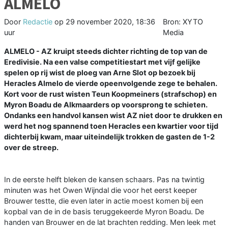
ALMELO
Door
Redactie
op
29 november 2020, 18:36
Bron: XYTO
uur
Media
ALMELO - AZ kruipt steeds dichter richting de top van de
Eredivisie. Na een valse competitiestart met vijf gelijke
spelen op rij wist de ploeg van Arne Slot op bezoek bij
Heracles Almelo de vierde opeenvolgende zege te behalen.
Kort voor de rust wisten Teun Koopmeiners (strafschop) en
Myron Boadu de Alkmaarders op voorsprong te schieten.
Ondanks een handvol kansen wist AZ niet door te drukken en
werd het nog spannend toen Heracles een kwartier voor tijd
dichterbij kwam, maar uiteindelijk trokken de gasten de 1-2
over de streep.
In de eerste helft bleken de kansen schaars. Pas na twintig
minuten was het Owen Wijndal die voor het eerst keeper
Brouwer testte, die even later in actie moest komen bij een
kopbal van de in de basis teruggekeerde Myron Boadu. De
handen van Brouwer en de lat brachten redding. Men leek met