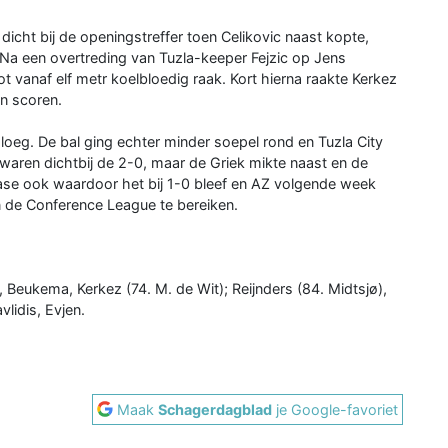
cht bij de openingstreffer toen Celikovic naast kopte,
Na een overtreding van Tuzla-keeper Fejzic op Jens
t vanaf elf metr koelbloedig raak. Kort hierna raakte Kerkez
en scoren.
oeg. De bal ging echter minder soepel rond en Tuzla City
waren dichtbij de 2-0, maar de Griek mikte naast en de
fase ook waardoor het bij 1-0 bleef en AZ volgende week
de Conference League te bereiken.
, Beukema, Kerkez (74. M. de Wit); Reijnders (84. Midtsjø),
lidis, Evjen.
Maak
Schagerdagblad
je Google-favoriet