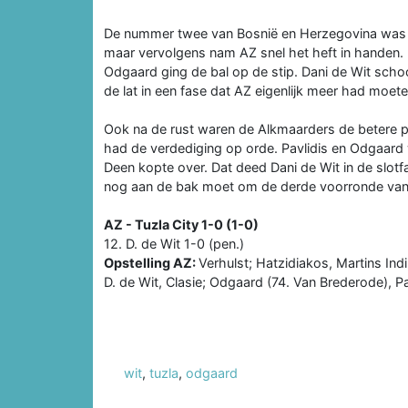
De nummer twee van Bosnië en Herzegovina was di
maar vervolgens nam AZ snel het heft in handen. 
Odgaard ging de bal op de stip. Dani de Wit schoo
de lat in een fase dat AZ eigenlijk meer had moet
Ook na de rust waren de Alkmaarders de betere pl
had de verdediging op orde. Pavlidis en Odgaard 
Deen kopte over. Dat deed Dani de Wit in de slot
nog aan de bak moet om de derde voorronde van 
AZ - Tuzla City 1-0 (1-0)
12. D. de Wit 1-0 (pen.)
Opstelling AZ:
Verhulst; Hatzidiakos, Martins Indi
D. de Wit, Clasie; Odgaard (74. Van Brederode), Pav
wit
,
tuzla
,
odgaard