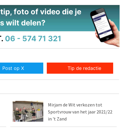
ip, foto of video die je
s wilt delen?
.
06 - 574 71 321
Post op X
Tip de redactie
Mirjam de Wit verkozen tot
Sportvrouw van het jaar 2021/22
in 't Zand