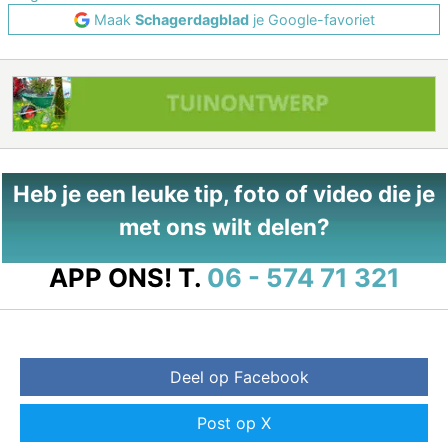
Maak
Schagerdagblad
je Google-favoriet
Heb je een leuke tip, foto of video die je
met ons wilt delen?
APP ONS!
T.
06 - 574 71 321
Deel op Facebook
Post op X