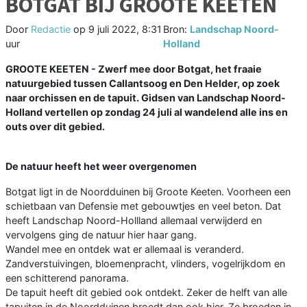
BOTGAT BIJ GROOTE KEETEN
Door
Redactie
op
9 juli 2022, 8:31
Bron:
Landschap Noord-
uur
Holland
GROOTE KEETEN - Zwerf mee door Botgat, het fraaie
natuurgebied tussen Callantsoog en Den Helder, op zoek
naar orchissen en de tapuit. Gidsen van Landschap Noord-
Holland vertellen op zondag 24 juli al wandelend alle ins en
outs over dit gebied.
De natuur heeft het weer overgenomen
Botgat ligt in de Noordduinen bij Groote Keeten. Voorheen een
schietbaan van Defensie met gebouwtjes en veel beton. Dat
heeft Landschap Noord-Hollland allemaal verwijderd en
vervolgens ging de natuur hier haar gang.
Wandel mee en ontdek wat er allemaal is veranderd.
Zandverstuivingen, bloemenpracht, vlinders, vogelrijkdom en
een schitterend panorama.
De tapuit heeft dit gebied ook ontdekt. Zeker de helft van alle
tapuiten in de Noordduinen broedt dan ook hier. Ze broeden in