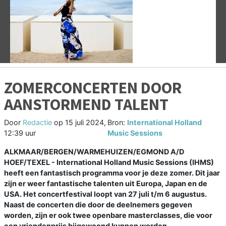
Vorige
V
ZOMERCONCERTEN DOOR
AANSTORMEND TALENT
Door
Redactie
op
15 juli 2024,
Bron:
International Holland
12:39 uur
Music Sessions
ALKMAAR/BERGEN/WARMEHUIZEN/EGMOND A/D
HOEF/TEXEL - International Holland Music Sessions (IHMS)
heeft een fantastisch programma voor je deze zomer. Dit jaar
zijn er weer fantastische talenten uit Europa, Japan en de
USA. Het concertfestival loopt van 27 juli t/m 6 augustus.
Naast de concerten die door de deelnemers gegeven
worden, zijn er ook twee openbare masterclasses, die voor
een vriendenprijs bijgewoond kunnen worden.