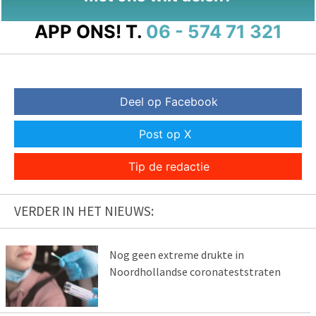
APP ONS!
T.
06 - 574 71 321
Deel op Facebook
Post op X
Tip de redactie
VERDER IN HET NIEUWS:
Nog geen extreme drukte in
Noordhollandse coronateststraten