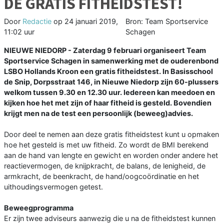
DE GRATIS FITHEIDSTEST!
Door
Redactie
op
24 januari 2019,
Bron: Team Sportservice
11:02 uur
Schagen
NIEUWE NIEDORP - Zaterdag 9 februari organiseert Team
Sportservice Schagen in samenwerking met de ouderenbond
LSBO Hollands Kroon een gratis fitheidstest. In Basisschool
de Snip, Dorpsstraat 146, in Nieuwe Niedorp zijn 60-plussers
welkom tussen 9.30 en 12.30 uur. Iedereen kan meedoen en
kijken hoe het met zijn of haar fitheid is gesteld. Bovendien
krijgt men na de test een persoonlijk (beweeg)advies.
Door deel te nemen aan deze gratis fitheidstest kunt u opmaken
hoe het gesteld is met uw fitheid. Zo wordt de BMI berekend
aan de hand van lengte en gewicht en worden onder andere het
reactievermogen, de knijpkracht, de balans, de lenigheid, de
armkracht, de beenkracht, de hand/oogcoördinatie en het
uithoudingsvermogen getest.
Beweegprogramma
Er zijn twee adviseurs aanwezig die u na de fitheidstest kunnen