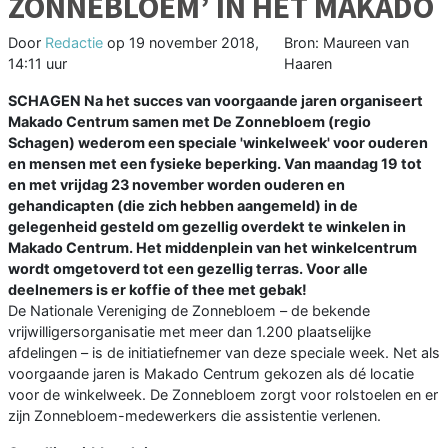
ZONNEBLOEM’ IN HET MAKADO
Door
Redactie
op
19 november 2018,
Bron: Maureen van
14:11 uur
Haaren
SCHAGEN Na het succes van voorgaande jaren organiseert
Makado Centrum samen met De Zonnebloem (regio
Schagen) wederom een speciale 'winkelweek' voor ouderen
en mensen met een fysieke beperking. Van maandag 19 tot
en met vrijdag 23 november worden ouderen en
gehandicapten (die zich hebben aangemeld) in de
gelegenheid gesteld om gezellig overdekt te winkelen in
Makado Centrum. Het middenplein van het winkelcentrum
wordt omgetoverd tot een gezellig terras. Voor alle
deelnemers is er koffie of thee met gebak!
De Nationale Vereniging de Zonnebloem – de bekende
vrijwilligersorganisatie met meer dan 1.200 plaatselijke
afdelingen – is de initiatiefnemer van deze speciale week. Net als
voorgaande jaren is Makado Centrum gekozen als dé locatie
voor de winkelweek. De Zonnebloem zorgt voor rolstoelen en er
zijn Zonnebloem-medewerkers die assistentie verlenen.