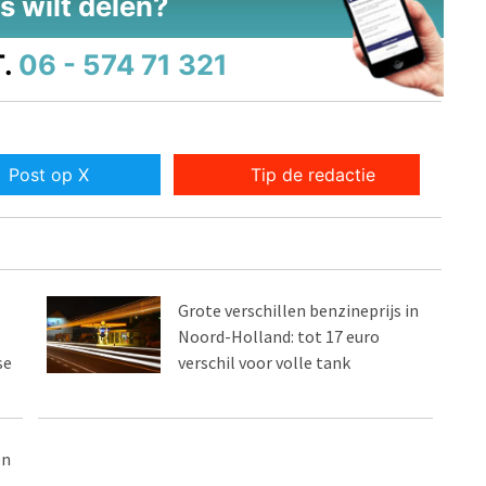
s wilt delen?
.
06 - 574 71 321
Post op X
Tip de redactie
Grote verschillen benzineprijs in
Noord-Holland: tot 17 euro
se
verschil voor volle tank
en