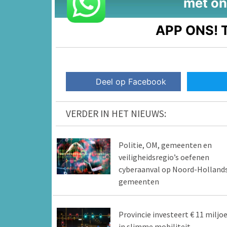
met on
APP ONS!
T
Deel op Facebook
VERDER IN HET NIEUWS:
Politie, OM, gemeenten en
veiligheidsregio’s oefenen
cyberaanval op Noord-Holland
gemeenten
Provincie investeert € 11 miljo
in slimme mobiliteit