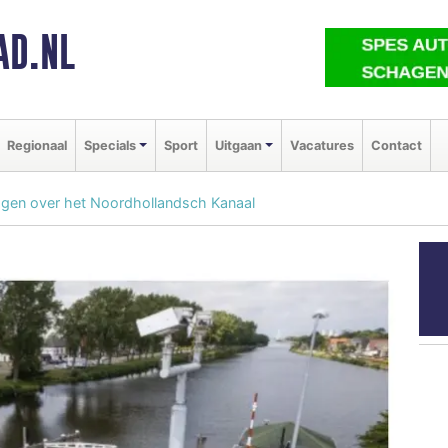
AD.NL
Regionaal
Specials
Sport
Uitgaan
Vacatures
Contact
gen over het Noordhollandsch Kanaal