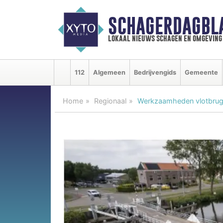
SCHAGERDAGBL
lokaal nieuws schagen en omgeving
112
Algemeen
Bedrijvengids
Gemeente
Home
Regionaal
Werkzaamheden vlotbrug