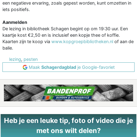
een negatieve ervaring, zoals gepest worden, kunt omzetten in
iets positiefs.
Aanmelden
De lezing in bibliotheek Schagen begint op om 19:30 uur. Een
kaartje kost €2,50 en is inclusief een kopje thee of koffie.
Kaarten zijn te koop via
www.kopgroepbibliotheken.nl
of aan de
balie.
lezing
,
pesten
Maak
Schagerdagblad
je Google-favoriet
Heb je een leuke tip, foto of video die je
met ons wilt delen?