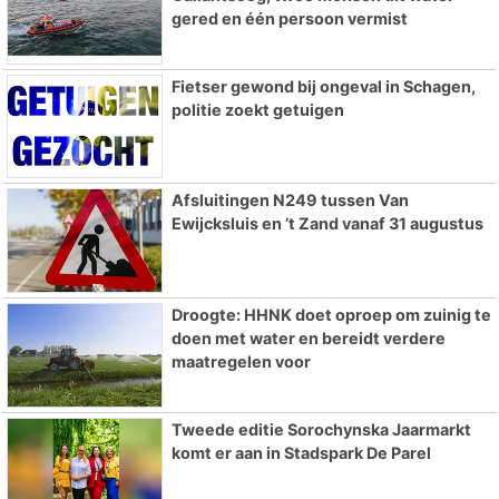
gered en één persoon vermist
Fietser gewond bij ongeval in Schagen,
politie zoekt getuigen
Afsluitingen N249 tussen Van
Ewijcksluis en ’t Zand vanaf 31 augustus
Droogte: HHNK doet oproep om zuinig te
doen met water en bereidt verdere
maatregelen voor
Tweede editie Sorochynska Jaarmarkt
komt er aan in Stadspark De Parel