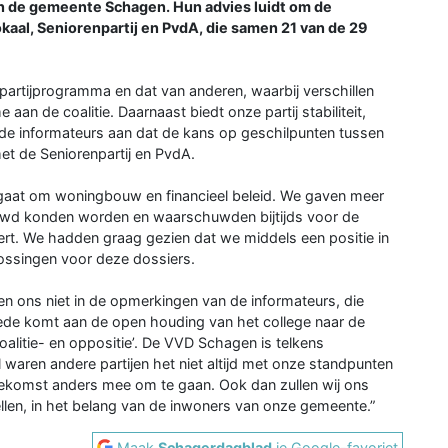
an de gemeente Schagen. Hun advies luidt om de
aal, Seniorenpartij en PvdA, die samen 21 van de 29
rtijprogramma en dat van anderen, waarbij verschillen
an de coalitie. Daarnaast biedt onze partij stabiliteit,
 de informateurs aan dat de kans op geschilpunten tussen
et de Seniorenpartij en PvdA.
 gaat om woningbouw en financieel beleid. We gaven meer
uwd konden worden en waarschuwden bijtijds voor de
ert. We hadden graag gezien dat we middels een positie in
lossingen voor deze dossiers.
nen ons niet in de opmerkingen van de informateurs, die
goede komt aan de open houding van het college naar de
litie- en oppositie’. De VVD Schagen is telkens
waren andere partijen het niet altijd met onze standpunten
toekomst anders mee om te gaan. Ook dan zullen wij ons
tellen, in het belang van de inwoners van onze gemeente.”
Maak
Schagerdagblad
je Google-favoriet