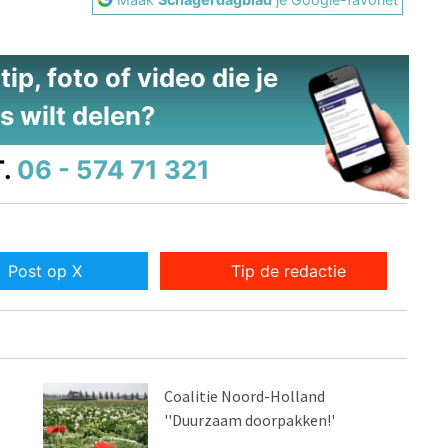
ip, foto of video die je
s wilt delen?
.
06 - 574 71 321
Post op X
Tip de redactie
Coalitie Noord-Holland
''Duurzaam doorpakken!'