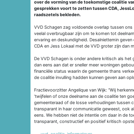
over de vorming van de toekomstige coalitie v
gesprekken voort te zetten tussen CDA, JessLok
raadszetels bekleden.
VVD Schagen zag voldoende overlap tussen ons pa
veelal overbrugbaar zijn om te komen tot deelname a
ervaring en deskundigheid. Desalniettemin geven
CDA en Jess Lokaal met de VVD groter zijn dan m
De VVD Schagen is onder andere kritisch als het
dan eens aan dat er sneller meer woningen gebo
financiële status waarin de gemeente thans verke
de coalitie invulling hadden kunnen geven aan op
Fractievoorzitter Angelique van Wijk: “Wij herken
‘twijfelen of onze deelname aan de coalitie ten 
gemeenteraad of de losse verhoudingen tussen coa
transparant in haar communicatie geweest, ook al 
eens. We hebben niet de intentie om daar in de 
transparant, constructief en positief kritisch ops
vvd
,
coalitie
,
informateurs