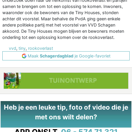
onderzoek doen naar de herkomst van rookoverlast en partijen
samen te brengen om tot een oplossing te komen. Inwoners,
waaronder ook de bewoners van de Tiny Houses, stonden
achter dit voorstel. Maar behalve de PvdA ging geen enkele
andere politieke partij met het voorstel van VVD Schagen
akkoord. De Tiny Houses mogen blijven en bewoners moeten
onderling tot een oplossing komen over de rookoverlast.
vvd
,
tiny
,
rookoverlast
Maak
Schagerdagblad
je Google-favoriet
Heb je een leuke tip, foto of video die je
met ons wilt delen?
APP ONS!
T.
06 - 574 71 321