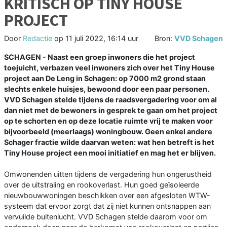
KRITISCH OP TINY HOUSE
PROJECT
Door
Redactie
op
11 juli 2022, 16:14 uur
Bron:
VVD Schagen
SCHAGEN - Naast een groep inwoners die het project
toejuicht, verbazen veel inwoners zich over het Tiny House
project aan De Leng in Schagen: op 7000 m2 grond staan
slechts enkele huisjes, bewoond door een paar personen.
VVD Schagen stelde tijdens de raadsvergadering voor om al
dan niet met de bewoners in gesprek te gaan om het project
op te schorten en op deze locatie ruimte vrij te maken voor
bijvoorbeeld (meerlaags) woningbouw. Geen enkel andere
Schager fractie wilde daarvan weten: wat hen betreft is het
Tiny House project een mooi initiatief en mag het er blijven.
Omwonenden uitten tijdens de vergadering hun ongerustheid
over de uitstraling en rookoverlast. Hun goed geïsoleerde
nieuwbouwwoningen beschikken over een afgesloten WTW-
systeem dat ervoor zorgt dat zij niet kunnen ontsnappen aan
vervuilde buitenlucht. VVD Schagen stelde daarom voor om