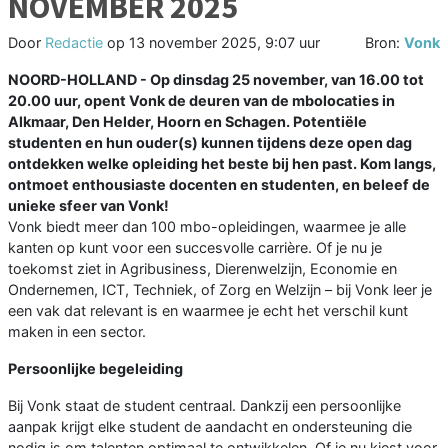
NOVEMBER 2025
Door
Redactie
op
13 november 2025, 9:07 uur
Bron:
Vonk
NOORD-HOLLAND - Op dinsdag 25 november, van 16.00 tot
20.00 uur, opent Vonk de deuren van de mbolocaties in
Alkmaar, Den Helder, Hoorn en Schagen. Potentiële
studenten en hun ouder(s) kunnen tijdens deze open dag
ontdekken welke opleiding het beste bij hen past. Kom langs,
ontmoet enthousiaste docenten en studenten, en beleef de
unieke sfeer van Vonk!
Vonk biedt meer dan 100 mbo-opleidingen, waarmee je alle
kanten op kunt voor een succesvolle carrière. Of je nu je
toekomst ziet in Agribusiness, Dierenwelzijn, Economie en
Ondernemen, ICT, Techniek, of Zorg en Welzijn – bij Vonk leer je
een vak dat relevant is en waarmee je echt het verschil kunt
maken in een sector.
Persoonlijke begeleiding
Bij Vonk staat de student centraal. Dankzij een persoonlijke
aanpak krijgt elke student de aandacht en ondersteuning die
nodig is om talenten optimaal te ontwikkelen. Of je nu kiest voor