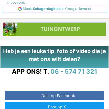
mbo
,
vonk
Maak
Schagerdagblad
je Google-favoriet
Heb je een leuke tip, foto of video die je
met ons wilt delen?
APP ONS!
T.
06 - 574 71 321
Deel op Facebook
Post op X