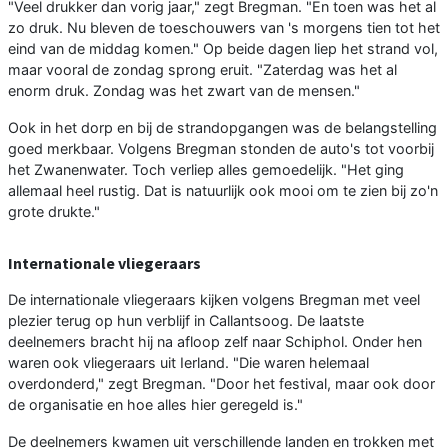
"Veel drukker dan vorig jaar," zegt Bregman. "En toen was het al
zo druk. Nu bleven de toeschouwers van 's morgens tien tot het
eind van de middag komen." Op beide dagen liep het strand vol,
maar vooral de zondag sprong eruit. "Zaterdag was het al
enorm druk. Zondag was het zwart van de mensen."
Ook in het dorp en bij de strandopgangen was de belangstelling
goed merkbaar. Volgens Bregman stonden de auto's tot voorbij
het Zwanenwater. Toch verliep alles gemoedelijk. "Het ging
allemaal heel rustig. Dat is natuurlijk ook mooi om te zien bij zo'n
grote drukte."
Internationale vliegeraars
De internationale vliegeraars kijken volgens Bregman met veel
plezier terug op hun verblijf in Callantsoog. De laatste
deelnemers bracht hij na afloop zelf naar Schiphol. Onder hen
waren ook vliegeraars uit Ierland. "Die waren helemaal
overdonderd," zegt Bregman. "Door het festival, maar ook door
de organisatie en hoe alles hier geregeld is."
De deelnemers kwamen uit verschillende landen en trokken met