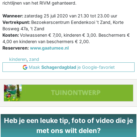
richtlijnen van het RIVM gehanteerd.
Wanneer:
zaterdag 25 juli 2020 van 21.30 tot 23.00 uur
Vertrekpunt:
Bezoekerscentrum Eendenkooi ’t Zand, Korte
Bosweg 47a, ‘t Zand
Kosten:
Volwassenen € 7,00, kinderen € 3,00. Beschermers €
4,00 en kinderen van beschermers € 2,00.
Reserveren:
www.gaatumee.nl
kinderen
,
zand
Maak
Schagerdagblad
je Google-favoriet
Heb je een leuke tip, foto of video die je
met ons wilt delen?