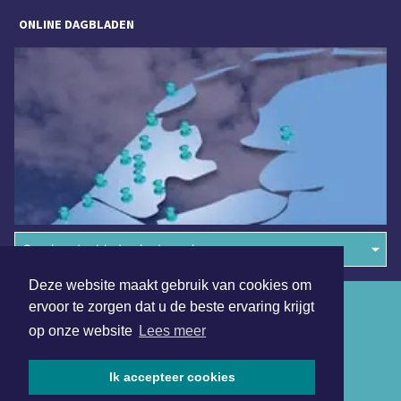
ONLINE DAGBLADEN
Overige dagbladen in de regio
Deze website maakt gebruik van cookies om
Algemene voorwaarden
ervoor te zorgen dat u de beste ervaring krijgt
op onze website
Lees meer
Disclaimer
Privacy Statement
Ik accepteer cookies