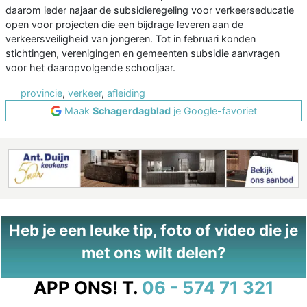
daarom ieder najaar de subsidieregeling voor verkeerseducatie
open voor projecten die een bijdrage leveren aan de
verkeersveiligheid van jongeren. Tot in februari konden
stichtingen, verenigingen en gemeenten subsidie aanvragen
voor het daaropvolgende schooljaar.
provincie
,
verkeer
,
afleiding
Maak
Schagerdagblad
je Google-favoriet
Heb je een leuke tip, foto of video die je
met ons wilt delen?
APP ONS!
T.
06 - 574 71 321