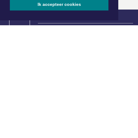
Ik accepteer cookies
|
Nieuws | Sport | Evenementen
Hoofdvestiging:
van Benthuizenlaan 1
1701 BZ Heerhugowaard
072 8200 600
redactie@xyto.nl
www.xyto.nl
SOCIAL MEDIA
NIEUWSBRIEF AANMELDEN