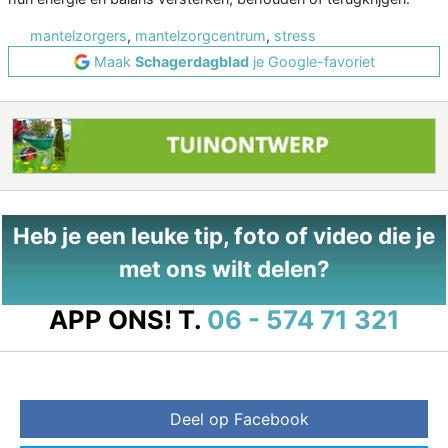
mantelzorgers
,
mantelzorgcentrum
,
stress
Maak
Schagerdagblad
je Google-favoriet
Heb je een leuke tip, foto of video die je
met ons wilt delen?
APP ONS!
T.
06 - 574 71 321
Deel op Facebook