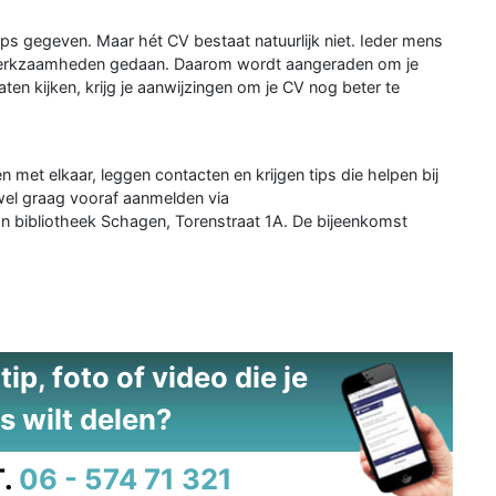
s gegeven. Maar hét CV bestaat natuurlijk niet. Ieder mens
n werkzaamheden gedaan. Daarom wordt aangeraden om je
ten kijken, krijg je aanwijzingen om je CV nog beter te
met elkaar, leggen contacten en krijgen tips die helpen bij
wel graag vooraf aanmelden via
an bibliotheek Schagen, Torenstraat 1A. De bijeenkomst
ip, foto of video die je
s wilt delen?
.
06 - 574 71 321