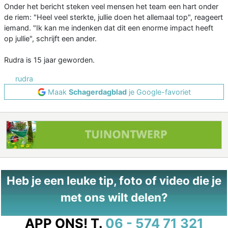
Onder het bericht steken veel mensen het team een hart onder
de riem: "Heel veel sterkte, jullie doen het allemaal top", reageert
iemand. "Ik kan me indenken dat dit een enorme impact heeft
op jullie", schrijft een ander.
Rudra is 15 jaar geworden.
rudra
Maak
Schagerdagblad
je Google-favoriet
Heb je een leuke tip, foto of video die je
met ons wilt delen?
APP ONS!
T.
06 - 574 71 321