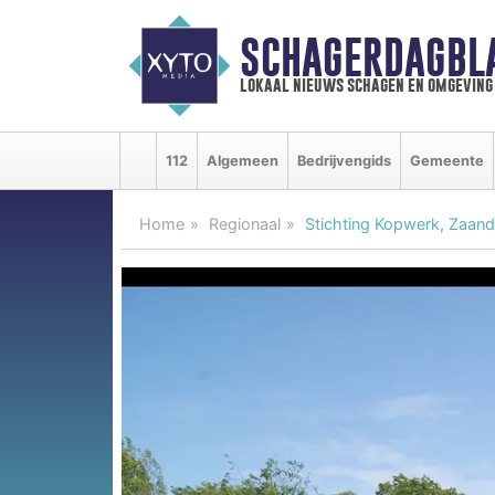
SCHAGERDAGBL
lokaal nieuws schagen en omgeving
112
Algemeen
Bedrijvengids
Gemeente
Home
Regionaal
Stichting Kopwerk, Zaand