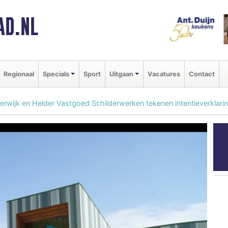
AD.NL
Regionaal
Specials
Sport
Uitgaan
Vacatures
Contact
erwijk en Helder Vastgoed Schilderwerken tekenen intentieverklari