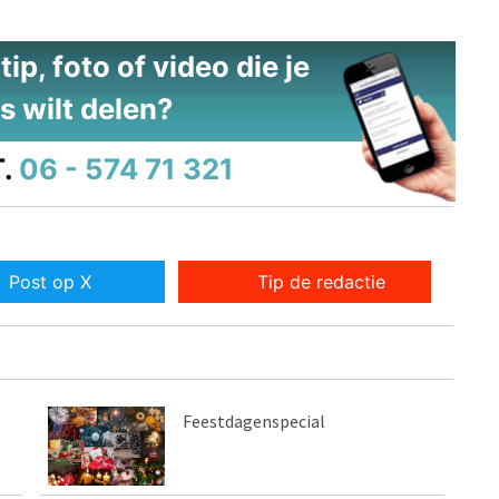
ip, foto of video die je
s wilt delen?
.
06 - 574 71 321
Post op X
Tip de redactie
Feestdagenspecial