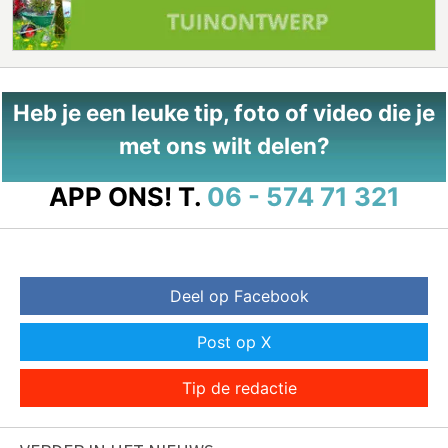
Heb je een leuke tip, foto of video die je
met ons wilt delen?
APP ONS!
T.
06 - 574 71 321
Deel op Facebook
Post op X
Tip de redactie