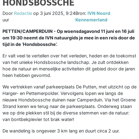
HONDSBOSSCHE
Door
Redactie
op
3 juni 2025, 9:24
Bron:
IVN Noord
uur
Kennemerland
PETTEN/CAMPERDUIN - Op woensdagavond 11 juni en 16 juli
om 19:30 neemt de IVN natuurgids je mee in een reis door de
tijd in de ‘Hondsbossche’.
Er valt veel te vertellen over het verleden, heden en de toekomst
van het unieke Hondsbossche landschap. Je zult ontdekken
hoe de natuur en menselijke activiteiten dit gebied door de jaren
heen hebben gevormd.
We vertrekken vanaf parkeerplaats De Putten, met uitzicht op de
Harger- en Pettemerpolder. Vervolgens lopen we langs de
nieuwe Hondsbossche duinen naar Camperduin. Via het Groene
Strand keren we terug naar de parkeerplaats. Onderweg staan
we op drie plekken stil bij de diverse stemmen van de natuur:
van bontbekplevier tot brak water!
De wandeling is ongeveer 3 km lang en duurt circa 2 uur.