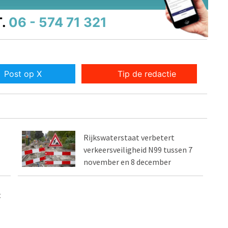
.
06 - 574 71 321
Post op X
Tip de redactie
Rijkswaterstaat verbetert
verkeersveiligheid N99 tussen 7
november en 8 december
t