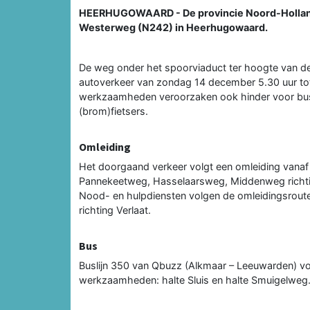
HEERHUGOWAARD - De provincie Noord-Holland v
Westerweg (N242) in Heerhugowaard.
De weg onder het spoorviaduct ter hoogte van de 
autoverkeer van zondag 14 december 5.30 uur tot
werkzaamheden veroorzaken ook hinder voor busli
(brom)fietsers.
Omleiding
Het doorgaand verkeer volgt een omleiding vanaf
Pannekeetweg, Hasselaarsweg, Middenweg richtin
Nood- en hulpdiensten volgen de omleidingsrout
richting Verlaat.
Bus
Buslijn 350 van Qbuzz (Alkmaar – Leeuwarden) volg
werkzaamheden: halte Sluis en halte Smuigelweg