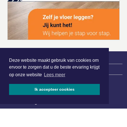
Deze website maakt gebruik van cookies om
ervoor te zorgen dat u de beste ervaring krijgt
|
Nieuws | Sport | Evenementen
op onze website
Lees meer
Ik accepteer cookies
Hoofdvestiging:
van Benthuizenlaan 1
1701 BZ Heerhugowaard
072 8200 600
redactie@xyto.nl
www.xyto.nl