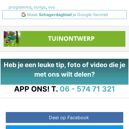
programma
,
songs
,
vvo
Maak
Schagerdagblad
je Google-favoriet
Heb je een leuke tip, foto of video die je
met ons wilt delen?
APP ONS!
T.
06 - 574 71 321
Deel op Facebook