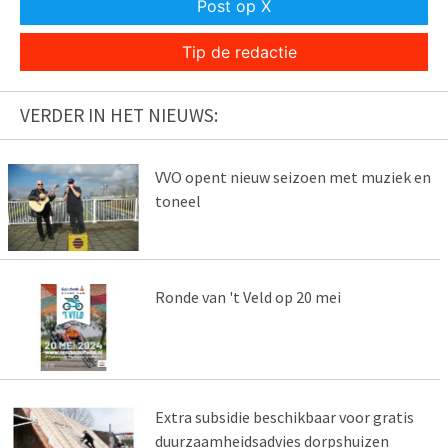
Post op X
Tip de redactie
VERDER IN HET NIEUWS:
VVO opent nieuw seizoen met muziek en
toneel
Ronde van 't Veld op 20 mei
Extra subsidie beschikbaar voor gratis
duurzaamheidsadvies dorpshuizen