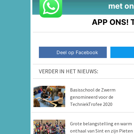
met on
APP ONS!
T
Deel op Facebook
VERDER IN HET NIEUWS:
Basisschool de Zwerm
genomineerd voor de
TechniekTrofee 2020
Grote belangstelling en warm
onthaal van Sint en zijn Pieten 