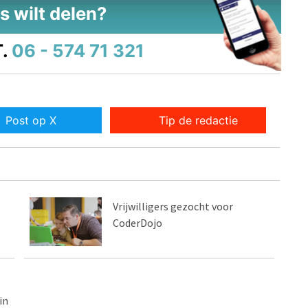
s wilt delen?
.
06 - 574 71 321
Post op X
Tip de redactie
Vrijwilligers gezocht voor
CoderDojo
in