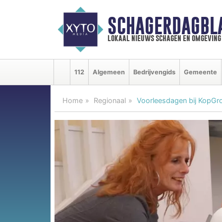
SCHAGERDAGBL
lokaal nieuws schagen en omgeving
112
Algemeen
Bedrijvengids
Gemeente
Home
Regionaal
Voorleesdagen bij KopGro