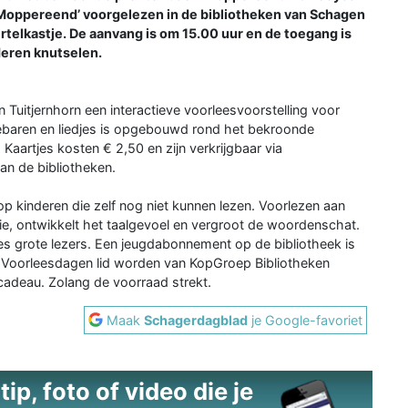
Moppereend’ voorgelezen in de bibliotheken van Schagen
rtelkastje. De aanvang is om 15.00 uur en de toegang is
deren knutselen.
Tuitjernhorn een interactieve voorleesvoorstelling voor
 gebaren en liedjes is opgebouwd rond het bekroonde
Kaartjes kosten € 2,50 en zijn verkrijgbaar via
van de bibliotheken.
op kinderen die zelf nog niet kunnen lezen. Voorlezen aan
asie, ontwikkelt het taalgevoel en vergroot de woordenschat.
jes grote lezers. Een jeugdabonnement op de bibliotheek is
 de Voorleesdagen lid worden van KopGroep Bibliotheken
cadeau. Zolang de voorraad strekt.
Maak
Schagerdagblad
je Google-favoriet
ip, foto of video die je