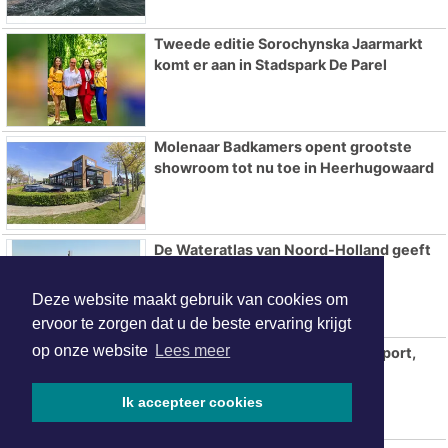
Tweede editie Sorochynska Jaarmarkt
komt er aan in Stadspark De Parel
Molenaar Badkamers opent grootste
showroom tot nu toe in Heerhugowaard
De Wateratlas van Noord-Holland geeft
inzicht in onze relatie met water
Deze website maakt gebruik van cookies om
ervoor te zorgen dat u de beste ervaring krijgt
op onze website
Lees meer
Waterweekend Kolhorn brengt sport,
avontuur en gezelligheid samen
Ik accepteer cookies