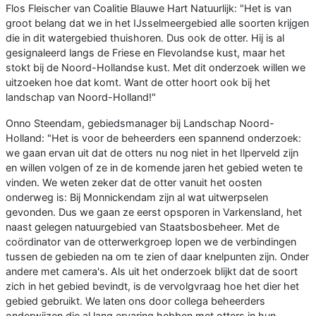
Flos Fleischer van Coalitie Blauwe Hart Natuurlijk: "Het is van
groot belang dat we in het IJsselmeergebied alle soorten krijgen
die in dit watergebied thuishoren. Dus ook de otter. Hij is al
gesignaleerd langs de Friese en Flevolandse kust, maar het
stokt bij de Noord-Hollandse kust. Met dit onderzoek willen we
uitzoeken hoe dat komt. Want de otter hoort ook bij het
landschap van Noord-Holland!"
Onno Steendam, gebiedsmanager bij Landschap Noord-
Holland: "Het is voor de beheerders een spannend onderzoek:
we gaan ervan uit dat de otters nu nog niet in het Ilperveld zijn
en willen volgen of ze in de komende jaren het gebied weten te
vinden. We weten zeker dat de otter vanuit het oosten
onderweg is: Bij Monnickendam zijn al wat uitwerpselen
gevonden. Dus we gaan ze eerst opsporen in Varkensland, het
naast gelegen natuurgebied van Staatsbosbeheer. Met de
coördinator van de otterwerkgroep lopen we de verbindingen
tussen de gebieden na om te zien of daar knelpunten zijn. Onder
andere met camera's. Als uit het onderzoek blijkt dat de soort
zich in het gebied bevindt, is de vervolgvraag hoe het dier het
gebied gebruikt. We laten ons door collega beheerders
onderwijzen die al lang ervaring hebben met otters in hun