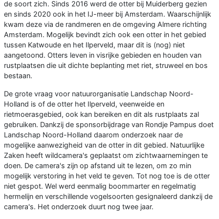
de soort zich. Sinds 2016 werd de otter bij Muiderberg gezien
en sinds 2020 ook in het IJ-meer bij Amsterdam. Waarschijnlijk
kwam deze via de randmeren en de omgeving Almere richting
Amsterdam. Mogelijk bevindt zich ook een otter in het gebied
tussen Katwoude en het Ilperveld, maar dit is (nog) niet
aangetoond. Otters leven in visrijke gebieden en houden van
rustplaatsen die uit dichte beplanting met riet, struweel en bos
bestaan.
De grote vraag voor natuurorganisatie Landschap Noord-
Holland is of de otter het Ilperveld, veenweide en
rietmoerasgebied, ook kan bereiken en dit als rustplaats zal
gebruiken. Dankzij de sponsorbijdrage van Rondje Pampus doet
Landschap Noord-Holland daarom onderzoek naar de
mogelijke aanwezigheid van de otter in dit gebied. Natuurlijke
Zaken heeft wildcamera's geplaatst om zichtwaarnemingen te
doen. De camera's zijn op afstand uit te lezen, om zo min
mogelijk verstoring in het veld te geven. Tot nog toe is de otter
niet gespot. Wel werd eenmalig boommarter en regelmatig
hermelijn en verschillende vogelsoorten gesignaleerd dankzij de
camera's. Het onderzoek duurt nog twee jaar.