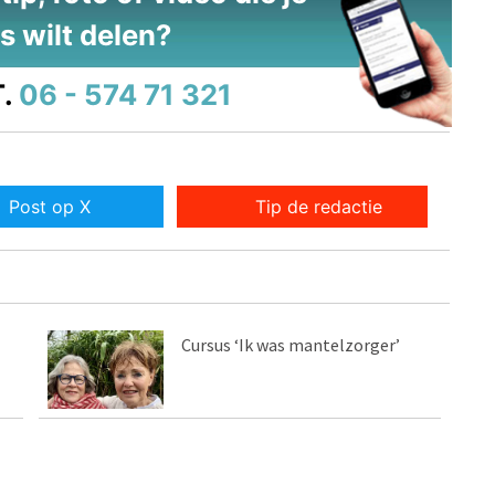
s wilt delen?
.
06 - 574 71 321
Post op X
Tip de redactie
Cursus ‘Ik was mantelzorger’