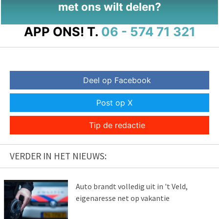
met ons wilt delen?
APP ONS!
T.
06 - 574 71 321
Deel op Facebook
Post op X
Tip de redactie
VERDER IN HET NIEUWS:
Auto brandt volledig uit in 't Veld,
eigenaresse net op vakantie