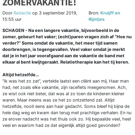
ZOMERVAKANTIE!
Door
Redactie
op
3 september 2019,
Bron:
Kruijff en
15:55 uur
Rijntjes
SCHAGEN - Na een langere vakantie, bijvoorbeeld in de
zomer, gebeurt het vaker; (echt)paren vragen zich af “Hoe nu
verder?” Soms omdat de vakantie, het meer tijd samen
doorbrengen, is tegengevallen. Veel vaker omdat je merkt
dat je in het jaar voorafgaand aan de vakantie de band met
elkaar al bent kwijtgeraakt. Relatietherapie kan het tij keren.
Altijd hetzelfde…
“Ik was het zo zat”, vertelde laatst een cliënt aan mij. Haar man
had, net zoals elke vakantie, zijn racefiets meegenomen. Ach,
ze wist ook niet beter, dat was al zo toen de kinderen kleiner
waren. Maar ineens was ze het zo ontzettend zat. Altijd
hetzelfde, nooit eens aan haar gedacht. Soms bleef hij bijna de
hele dag weg en kwam dan terug met prachtige verhalen. En nu
ze erover nadacht was het thuis ook zo. Hij bepaalde veel, heel
veel en waarom had ze dat eigenlijk altijd goed gevonden?