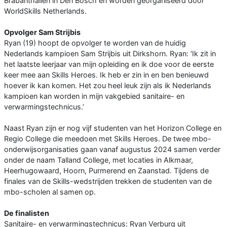
Brabanthallen in Den Bosch en worden georganiseerd door
WorldSkills Netherlands.
Opvolger Sam Strijbis
Ryan (19) hoopt de opvolger te worden van de huidig
Nederlands kampioen Sam Strijbis uit Dirkshorn. Ryan: ‘Ik zit in
het laatste leerjaar van mijn opleiding en ik doe voor de eerste
keer mee aan Skills Heroes. Ik heb er zin in en ben benieuwd
hoever ik kan komen. Het zou heel leuk zijn als ik Nederlands
kampioen kan worden in mijn vakgebied sanitaire- en
verwarmingstechnicus.’
Naast Ryan zijn er nog vijf studenten van het Horizon College en
Regio College die meedoen met Skills Heroes. De twee mbo-
onderwijsorganisaties gaan vanaf augustus 2024 samen verder
onder de naam Talland College, met locaties in Alkmaar,
Heerhugowaard, Hoorn, Purmerend en Zaanstad. Tijdens de
finales van de Skills-wedstrijden trekken de studenten van de
mbo-scholen al samen op.
De finalisten
Sanitaire- en verwarmingstechnicus: Ryan Verburg uit