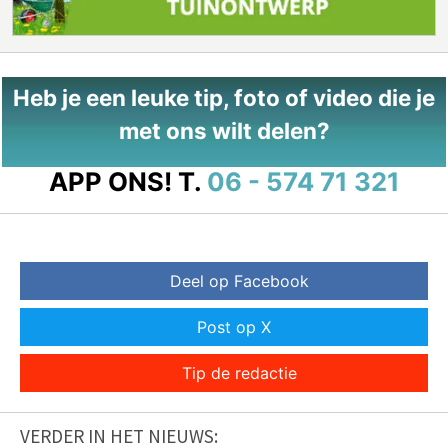
Heb je een leuke tip, foto of video die je
met ons wilt delen?
APP ONS!
T.
06 - 574 71 321
Deel op Facebook
Post op X
Tip de redactie
VERDER IN HET NIEUWS: