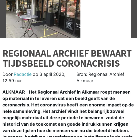
Vorige
V
REGIONAAL ARCHIEF BEWAART
TIJDSBEELD CORONACRISIS
Door
Redactie
op
3 april 2020,
Bron: Regionaal Archief
12:59 uur
Alkmaar
ALKMAAR – Het Regionaal Archief in Alkmaar roept mensen
op materiaal in te leveren dat een beeld geeft van de
coronacrisis. Het coronavirus heeft een enorme impact op de
hele samenleving. Het archief vindt het belangrijk zoveel
mogelijk materiaal uit deze periode te bewaren, zodat de
historici van de toekomst een goede indruk kunnen krijgen
van deze tijd en hoe de mensen van nu die beleefd hebben.
Inwoners, bedrijven, verenigingen en instellingen in de regio