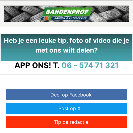
Heb je een leuke tip, foto of video die je
met ons wilt delen?
APP ONS!
T.
06 - 574 71 321
Deel op Facebook
Post op X
Tip de redactie