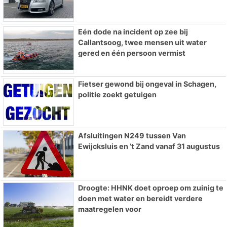
Eén dode na incident op zee bij
Callantsoog, twee mensen uit water
gered en één persoon vermist
Fietser gewond bij ongeval in Schagen,
politie zoekt getuigen
Afsluitingen N249 tussen Van
Ewijcksluis en ’t Zand vanaf 31 augustus
Droogte: HHNK doet oproep om zuinig te
doen met water en bereidt verdere
maatregelen voor