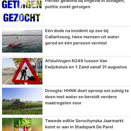
Fietser gewond bij ongeval in Schagen,
politie zoekt getuigen
Eén dode na incident op zee bij
Callantsoog, twee mensen uit water
gered en één persoon vermist
Afsluitingen N249 tussen Van
Ewijcksluis en ’t Zand vanaf 31 augustus
Droogte: HHNK doet oproep om zuinig te
doen met water en bereidt verdere
maatregelen voor
Tweede editie Sorochynska Jaarmarkt
komt er aan in Stadspark De Parel