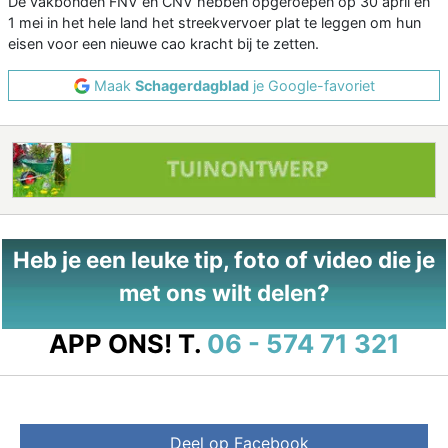
De vakbonden FNV en CNV hebben opgeroepen op 30 april en
1 mei in het hele land het streekvervoer plat te leggen om hun
eisen voor een nieuwe cao kracht bij te zetten.
Maak
Schagerdagblad
je Google-favoriet
Heb je een leuke tip, foto of video die je
met ons wilt delen?
APP ONS!
T.
06 - 574 71 321
Deel op Facebook