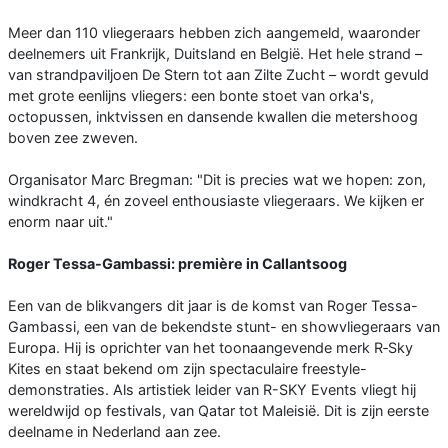
Meer dan 110 vliegeraars hebben zich aangemeld, waaronder
deelnemers uit Frankrijk, Duitsland en België. Het hele strand –
van strandpaviljoen De Stern tot aan Zilte Zucht – wordt gevuld
met grote eenlijns vliegers: een bonte stoet van orka's,
octopussen, inktvissen en dansende kwallen die metershoog
boven zee zweven.
Organisator Marc Bregman: "Dit is precies wat we hopen: zon,
windkracht 4, én zoveel enthousiaste vliegeraars. We kijken er
enorm naar uit."
Roger Tessa-Gambassi: première in Callantsoog
Een van de blikvangers dit jaar is de komst van Roger Tessa-
Gambassi, een van de bekendste stunt- en showvliegeraars van
Europa. Hij is oprichter van het toonaangevende merk R‑Sky
Kites en staat bekend om zijn spectaculaire freestyle-
demonstraties. Als artistiek leider van R-SKY Events vliegt hij
wereldwijd op festivals, van Qatar tot Maleisië. Dit is zijn eerste
deelname in Nederland aan zee.