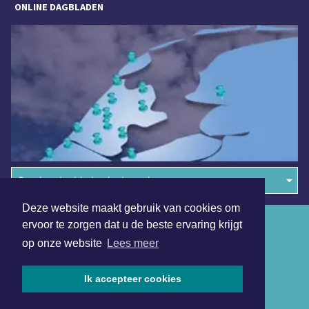
ONLINE DAGBLADEN
Overige dagbladen in de regio
Deze website maakt gebruik van cookies om
Algemene voorwaarden
ervoor te zorgen dat u de beste ervaring krijgt
op onze website
Lees meer
Disclaimer
Privacy Statement
Ik accepteer cookies
Copyright (c) 2026 | Schagerdagblad.nl - Alle rechten