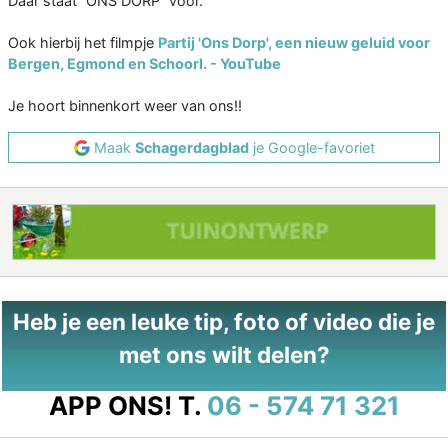
Daar staat “ONS DORP” voor.
Ook hierbij het filmpje
Partij 'Ons Dorp', een nieuw geluid voor
Bergen, Egmond en Schoorl. - YouTube
Je hoort binnenkort weer van ons!!
Maak
Schagerdagblad
je Google-favoriet
Heb je een leuke tip, foto of video die je
met ons wilt delen?
APP ONS!
T.
06 - 574 71 321