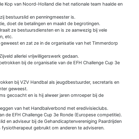
de Kop van Noord-Holland die het nationale team haalde en
 zij bestuurslid en penningmeester is.
atie, doet de betalingen en maakt de begrotingen.
draait ze bestuursdiensten en is ze aanwezig bij vele
, etc.
s geweest en zat ze in de organisatie van het Timmerdorp
Zijveld allerlei vrijwilligerswerk gedaan.
k betrokken bij de organisatie van de EFH Challenge Cup 3e
trokken bij VZV Handbal als jeugdbestuurder, secretaris en
chter geweest.
ms gecoacht en is hij alweer jaren omroeper bij de
leggen van het Handbalverbond met eredivisieclubs.
 van de EFH Challenge Cup 3e Ronde (Europese competitie).
id en adviseur bij de Gehandicaptenvereniging Paardrijden
als fysiotherapeut gebruikt om anderen te adviseren.