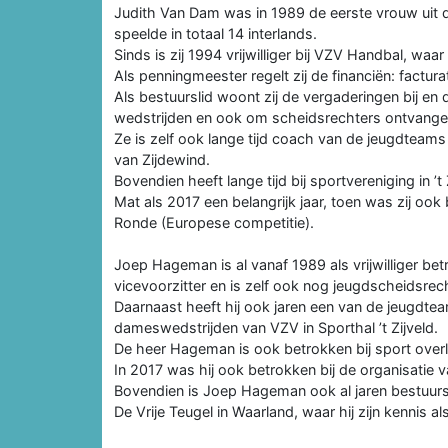
Judith Van Dam was in 1989 de eerste vrouw uit 
speelde in totaal 14 interlands.
Sinds is zij 1994 vrijwilliger bij VZV Handbal, waar
Als penningmeester regelt zij de financiën: factur
Als bestuurslid woont zij de vergaderingen bij en 
wedstrijden en ook om scheidsrechters ontvangen
Ze is zelf ook lange tijd coach van de jeugdteam
van Zijdewind.
Bovendien heeft lange tijd bij sportvereniging in ’t 
Mat als 2017 een belangrijk jaar, toen was zij oo
Ronde (Europese competitie).
Joep Hageman is al vanaf 1989 als vrijwilliger be
vicevoorzitter en is zelf ook nog jeugdscheidsre
Daarnaast heeft hij ook jaren een van de jeugdtea
dameswedstrijden van VZV in Sporthal ’t Zijveld.
De heer Hageman is ook betrokken bij sport over
In 2017 was hij ook betrokken bij de organisatie
Bovendien is Joep Hageman ook al jaren bestuursl
De Vrije Teugel in Waarland, waar hij zijn kennis 