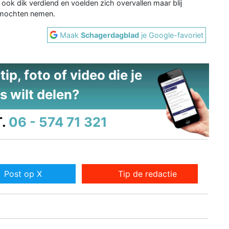
ook dik verdiend en voelden zich overvallen maar blij
t mochten nemen.
Maak
Schagerdagblad
je Google-favoriet
ip, foto of video die je
s wilt delen?
.
06 - 574 71 321
Post op X
Tip de redactie