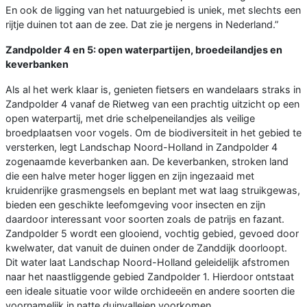
En ook de ligging van het natuurgebied is uniek, met slechts een
rijtje duinen tot aan de zee. Dat zie je nergens in Nederland.”
Zandpolder 4 en 5: open waterpartijen, broedeilandjes en
keverbanken
Als al het werk klaar is, genieten fietsers en wandelaars straks in
Zandpolder 4 vanaf de Rietweg van een prachtig uitzicht op een
open waterpartij, met drie schelpeneilandjes als veilige
broedplaatsen voor vogels. Om de biodiversiteit in het gebied te
versterken, legt Landschap Noord-Holland in Zandpolder 4
zogenaamde keverbanken aan. De keverbanken, stroken land
die een halve meter hoger liggen en zijn ingezaaid met
kruidenrijke grasmengsels en beplant met wat laag struikgewas,
bieden een geschikte leefomgeving voor insecten en zijn
daardoor interessant voor soorten zoals de patrijs en fazant.
Zandpolder 5 wordt een glooiend, vochtig gebied, gevoed door
kwelwater, dat vanuit de duinen onder de Zanddijk doorloopt.
Dit water laat Landschap Noord-Holland geleidelijk afstromen
naar het naastliggende gebied Zandpolder 1. Hierdoor ontstaat
een ideale situatie voor wilde orchideeën en andere soorten die
voornamelijk in natte duinvalleien voorkomen.