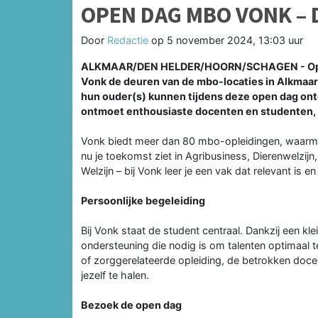
OPEN DAG MBO VONK – 
Door
Redactie
op
5 november 2024, 13:03 uur
ALKMAAR/DEN HELDER/HOORN/SCHAGEN - Op din
Vonk de deuren van de mbo-locaties in Alkmaar
hun ouder(s) kunnen tijdens deze open dag ontd
ontmoet enthousiaste docenten en studenten, e
Vonk biedt meer dan 80 mbo-opleidingen, waarmee 
nu je toekomst ziet in Agribusiness, Dierenwelzi
Welzijn – bij Vonk leer je een vak dat relevant is 
Persoonlijke begeleiding
Bij Vonk staat de student centraal. Dankzij een kl
ondersteuning die nodig is om talenten optimaal te
of zorggerelateerde opleiding, de betrokken docen
jezelf te halen.
Bezoek de open dag