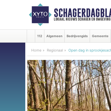
SCHAGERDAGBL
lokaal nieuws schagen en omgeving
112
Algemeen
Bedrijvengids
Gemeente
Home
Regionaal
Open dag in sprookjesacht