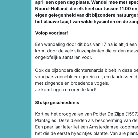
april een open dag plaats. Wandel mee met spe
Noord-Holland, die elk heel uur tussen 11.00 en
eigen gelegenheid van dit bijzondere natuurgeb
het blauwe tapijt van wilde hyacinten en de za
Volop voorjaar!
Een wandeling door dit bos van 17 ha is altijd een 
komt door de vele stinzenplanten die er dan massa
ongelofelijke aantallen voor.
Ook de bijzondere dichtersnarcis bloeit in deze
voorjaarszonnebloem groeien er, en daartussen de
met zingende en broedende vogels.
Je komt ogen en oren te kort!
Stukje geschiedenis
Kort na het droogvallen van Polder De Zijpe (159
Plantagies. Deze dienden als bescherming van de 
Een paar jaar later liet een Amsterdamse koopman 
het die de eerste hyacintjes plantte. Van alle plan