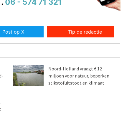
.
06 - 574 71 321
Post op X
Tip de redactie
Noord-Holland vraagt € 12
d-
miljoen voor natuur, beperken
stikstofuitstoot en klimaat
t
t