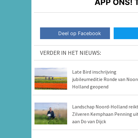
APP ONS!
T
Deel op Facebook
VERDER IN HET NIEUWS:
Late Bird inschrijving
jubileumeditie Ronde van Noor
Holland geopend
Landschap Noord-Holland reik
Zilveren Kemphaan Penning ui
aan Do van Dijck