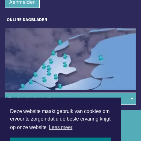
Aanmelden
ONLINE DAGBLADEN
Overige dagbladen in de regio
Deze website maakt gebruik van cookies om
Algemene voorwaarden
ervoor te zorgen dat u de beste ervaring krijgt
op onze website
Lees meer
Disclaimer
Privacy Statement