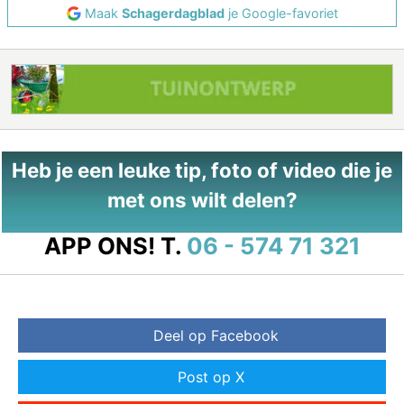
Maak
Schagerdagblad
je Google-favoriet
Heb je een leuke tip, foto of video die je
met ons wilt delen?
APP ONS!
T.
06 - 574 71 321
Deel op Facebook
Post op X