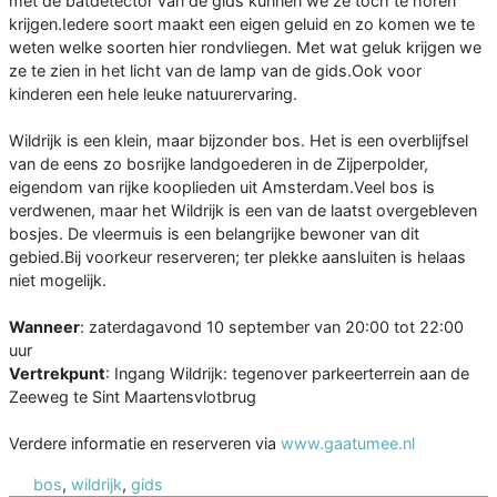
met de batdetector van de gids kunnen we ze toch te horen
krijgen.Iedere soort maakt een eigen geluid en zo komen we te
weten welke soorten hier rondvliegen. Met wat geluk krijgen we
ze te zien in het licht van de lamp van de gids.Ook voor
kinderen een hele leuke natuurervaring.
Wildrijk is een klein, maar bijzonder bos. Het is een overblijfsel
van de eens zo bosrijke landgoederen in de Zijperpolder,
eigendom van rijke kooplieden uit Amsterdam.Veel bos is
verdwenen, maar het Wildrijk is een van de laatst overgebleven
bosjes. De vleermuis is een belangrijke bewoner van dit
gebied.Bij voorkeur reserveren; ter plekke aansluiten is helaas
niet mogelijk.
Wanneer
: zaterdagavond 10 september van 20:00 tot 22:00
uur
Vertrekpunt
: Ingang Wildrijk: tegenover parkeerterrein aan de
Zeeweg te Sint Maartensvlotbrug
Verdere informatie en reserveren via
www.gaatumee.nl
bos
,
wildrijk
,
gids