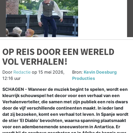
Vorige
V
OP REIS DOOR EEN WERELD
VOL VERHALEN!
Door
Redactie
op
15 mei 2026,
Bron:
Kevin Doesburg
12:16 uur
Producties
SCHAGEN - Wanneer de muziek begint te spelen, wordt een
kleurrijk schouwspel het decor voor een verhaal van een
Verhalenverteller, die samen met zijn publiek een reis dwars
door de vijf verschillende continenten maakt. In ieder land
dat zij bezoeken, komt een verhaal tot leven. In Spanje wordt
de stier ‘El Diablo’ bevochten, waarna spanning plaatsmaakt
voor een adembenemende sneeuwstorm in Antartica. Er
wordt bij de cowboys geschoten en in Afrika de kennis over