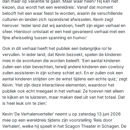
dan maar op vakantie te gaan. Maar waar heen? Hij kan niet
kiezen, dus wordt het een wereldreis’. Vanaf dat moment
belooft het een waar feest te worden, waarin de verschillende
culturen en landen zich razendsnel afwisselen. Kevin zegt
hierover: ‘Ieder land dat wij aandoen, heeft zijn eigen verhaal en
sfeer. Hierdoor ontstaat er een heel gevarieerd verhaal met een
fijne afwisseling tussen spanning en humor.’
Ook in dit verhaal heeft het publiek een belangrijke rol te
vervullen. In ieder land, dat Kevin bezoekt, spelen de kinderen
mee in de avonturen die worden beleeft. ‘Een aantal kinderen
zullen een stier bevechten, terwijl andere kinderen een cowboy
zullen assisteren in zijn scherp schiet act. En er zullen ook een
aantal kinderen strijden om de winst tijdens een echte quiz,’ zegt
Kevin. ‘Het zijn deze interactieve elementen, waardoor het
publiek ook echt meegaat in het verhaal. Ze hoeven niet alleen
te kijken en te luisteren, maar maken deel uit van het totaal. Dat
is heel leuk om te zien.’
Kevin ‘De Verhalenverteller’ neemt u op zaterdag 13 juni 2026
mee op een wereldreis tijdens zijn voorstelling ‘Reis door
Verhalen’, welke hij speelt in het Scagon Theater in Schagen. De