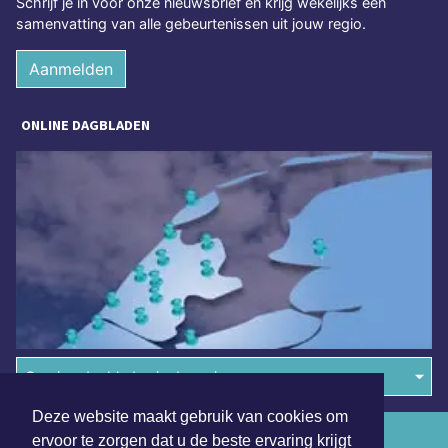
Schrijf je in voor onze nieuwsbrief en krijg wekelijks een
samenvatting van alle gebeurtenissen uit jouw regio.
Aanmelden
ONLINE DAGBLADEN
Overige dagbladen in de regio
Deze website maakt gebruik van cookies om
Algemene voorwaarden
ervoor te zorgen dat u de beste ervaring krijgt