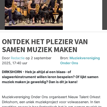
Vorige
V
ONTDEK HET PLEZIER VAN
SAMEN MUZIEK MAKEN
Door
Redactie
op
2 september
Bron:
Muziekvereniging
2025, 17:40 uur
Onder Ons
DIRKSHORN - Heb je altijd al een blaas- of
slagwerkinstrument willen leren bespelen? Of lijkt samen
muziek maken je geweldig? Dan is dit je kans!
Muziekvereniging Onder Ons organiseert Nieuw Talent Orkest
Dirkshorn, een uniek muziekproject voor volwassenen. In tien
repetities ervaar je hoe fantastisch het is om samen muziek te