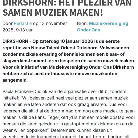
DIRKSHORN: HET PLEZIER VAN
SAMEN MUZIEK MAKEN!
Door
Redactie
op
13 november
Bron:
Muziekvereniging
2025, 9:13 uur
Onder Ons
DIRKSHORN - Op zaterdag 10 januari 2026 is de eerste
repetitie van Nieuw Talent Orkest Dirkshorn. Volwassenen
zonder muzikale ervaring of kennis kunnen een blaas- of
slagwerkinstrument leren bespelen én samen muziek maken.
Voor dit initiatief van Muziekvereniging Onder Ons Dirkshorn
hebben zich al acht enthousiaste nieuwe muzikanten
aangemeld.
Paula Franken-Dudink van de organisatie over dit bijzondere
initiatief: “Wij beleven zelf heel veel plezier aan samen muziek
maken en we laten anderen dat ook graag ervaren. Dus voor
iedereen die altijd al de droom had om nog eens muziek te gaan
maken is dit dé kans. Tegelijkertijd is het een mooie opstap voor
mensen die jaren geleden zijn gestopt met muziek maken en dat
weer willen oppakken”. Deelnemers kunnen kiezen uit
verschillende instrumenten: trompet, bugel, hoorn, bariton, alt-