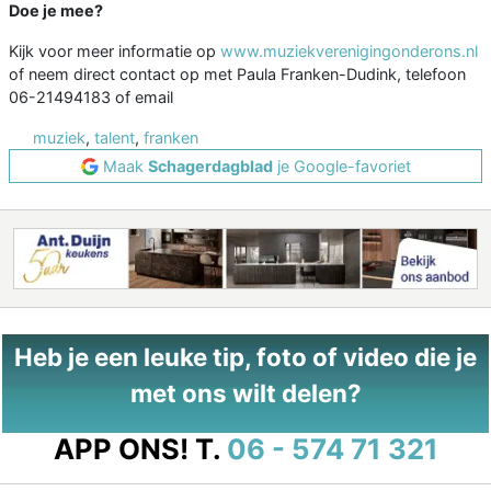
Doe je mee?
Kijk voor meer informatie op
www.muziekverenigingonderons.nl
of neem direct contact op met Paula Franken-Dudink, telefoon
06-21494183 of email
muziek
,
talent
,
franken
Maak
Schagerdagblad
je Google-favoriet
Heb je een leuke tip, foto of video die je
met ons wilt delen?
APP ONS!
T.
06 - 574 71 321