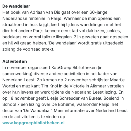
De wandelaar
Het boek van Adriaan van Dis gaat over een 60-jarige
Nederlandse rentenier in Parijs. Wanneer de man opeens een
straathond in huis krijgt, leert hij tijdens wandelingen met het
dier het andere Parijs kennen: een stad vol daklozen, junkies,
bedelaars en vooral talloze illegalen. Zijn geweten gaat opspelen
en hij wil graag helpen. ‘De wandelaar’ wordt gratis uitgedeeld,
zolang de voorraad strekt.
Activiteiten
In november organiseert KopGroep Bibliotheken (in
samenwerking) diverse andere activiteiten in het kader van
Nederland Leest. Zo komen op 2 november schrijfster Maartje
Wortel en muzikant Tim Knol in de Victorie in Alkmaar vertellen
over hun levens en werk tijdens de Nederland Leest lezing. En
op 18 november geeft Liesje Schreuder van Bureau Boeiend in
School 7 een lezing over De Bohême, waaronder Parijs: het
decor van ‘De Wandelaar’. Meer informatie over Nederland Leest
en de activiteiten is te vinden op
www.kopgroepbibliotheken.nl
.