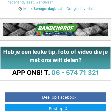
nederland
,
leest
,
wandelaar
Maak
Schagerdagblad
je Google-favoriet
Heb je een leuke tip, foto of video die je
met ons wilt delen?
APP ONS!
T.
06 - 574 71 321
Deel op Facebook
Post op X