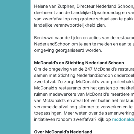
Helene van Zutphen, Directeur Nederland Schoon, vul
deelneemt aan de Landelijke Opschoondag en van
van zwerfafval op nog grotere schaal aan te pakk
landelijke verantwoordelijkheid zien.
Benieuwd naar de tijden en acties van de restauran
NederlandSchoon om je aan te melden en aan te slu
omgeving georganiseerd worden.
McDonald’s en Stichting Nederland Schoon
Om de omgeving van de 247 McDonald’s restauran
samen met Stichting NederlandSchoon onderzoe
zwerfafval. Zo zorgt McDonald’s voor prullenbakke
McDonald’s restaurants om het gasten zo makkeli
ruimen medewerkers van McDonald’s meerdere male
van McDonald’s en afval tot ver buiten het restaur
verzamelde afval nog slimmer te verwerken en te
toepassingen. Meer weten over de samenwerking
initiatieven rondom zwerfafval? Kijk op
mcdonalds
Over McDonald’s Nederland