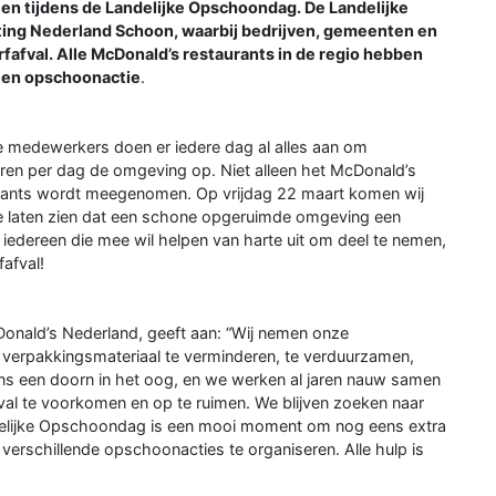
en tijdens de Landelijke Opschoondag. De Landelijke
chting Nederland Schoon, waarbij bedrijven, gemeenten en
rfafval. Alle McDonald’s restaurants in de regio hebben
 een opschoonactie
.
e medewerkers doen er iedere dag al alles aan om
eren per dag de omgeving op. Niet alleen het McDonald’s
urants wordt meegenomen. Op vrijdag 22 maart komen wij
te laten zien dat een schone opgeruimde omgeving een
 iedereen die mee wil helpen van harte uit om deel te nemen,
fafval!
Donald’s Nederland, geeft aan: “Wij nemen onze
 verpakkingsmateriaal te verminderen, te verduurzamen,
 ons een doorn in het oog, en we werken al jaren nauw samen
 te voorkomen en op te ruimen. We blijven zoeken naar
delijke Opschoondag is een mooi moment om nog eens extra
verschillende opschoonacties te organiseren. Alle hulp is