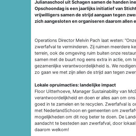
Julianaschool uit Schagen samen de handen ine
Opschoondag is een jaarlijks initiatief van Sti
vrijwilligers samen de strijd aangaan tegen zwe
zich aangesloten en organiseren daarom allen
Operations Director Melvin Pach laat weten: “Onz
zwerfafval te verminderen. Zij ruimen meerdere k
terrein, ook de omgeving ruim buiten onze resta
samen met de buurt nog eens extra in actie, om 
gezamenlijke verantwoordelijkheid is. We nodigen
zo gaan we met zijn allen de strijd aan tegen zwer
Lokale opruimacties: landelijke impact
Floor Uitterhoeve, Manager Sustainability van Mc
verantwoordelijkheid en doen er alles aan om ons
goed in te zamelen en te recyclen. Zwerfafval is
met NederlandSchoon en gemeenten om zwerfafval
mogelijkheden om dit nog beter te doen. De Lan
aandacht te besteden aan zwerfafval, door lokaal 
daarom welkom!