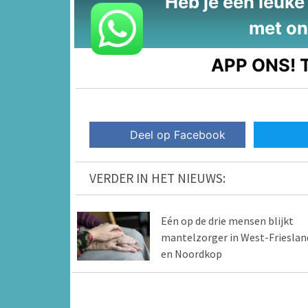
Heb je een leuke t
met on
APP ONS!
T
Deel op Facebook
VERDER IN HET NIEUWS:
Eén op de drie mensen blijkt
mantelzorger in West-Frieslan
en Noordkop