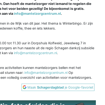
 Dan hoeft de mantelzorger niet iemand te regelen die
s het voor beiden gezellig! De bijeenkomst is gratis.
h aan via
info@mantelzorgcentrum.nl
.
n in de Wijk van dit jaar. Het thema is Winterbingo. Er zijn
iedereen koffie, thee en iets lekkers.
.00 tot 11.30 uur in Dorpshuis Kolfweid, Jewelweg 7 in
zorgers en hun naaste uit de regio Schagen dankzij subsidie
t kan via
info@mantelzorgcentrum.nl
.
re activiteiten kunnen mantelzorgers bellen met het
ail sturen naar:
info@mantelzorgcentrum.nl
Op
een volledig overzicht van activiteiten voor mantelzorgers.
Maak
Schagerdagblad
je Google-favoriet