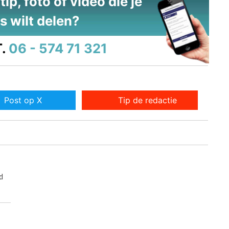
ip, foto of video die je
s wilt delen?
.
06 - 574 71 321
Post op X
Tip de redactie
d