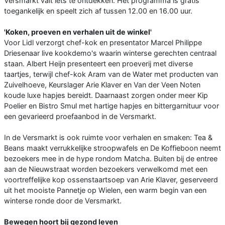
Versmarkt valt iets te ontdekken. Het programma is gratis
toegankelijk en speelt zich af tussen 12.00 en 16.00 uur.
'Koken, proeven en verhalen uit de winkel'
Voor Lidl verzorgt chef-kok en presentator Marcel Philippe
Driesenaar live kookdemo's waarin winterse gerechten centraal
staan. Albert Heijn presenteert een proeverij met diverse
taartjes, terwijl chef-kok Aram van de Water met producten van
Zuivelhoeve, Keurslager Arie Klaver en Van der Veen Noten
koude luxe hapjes bereidt. Daarnaast zorgen onder meer Kip
Poelier en Bistro Smul met hartige hapjes en bittergarnituur voor
een gevarieerd proefaanbod in de Versmarkt.
In de Versmarkt is ook ruimte voor verhalen en smaken: Tea &
Beans maakt verrukkelijke stroopwafels en De Koffieboon neemt
bezoekers mee in de hype rondom Matcha. Buiten bij de entree
aan de Nieuwstraat worden bezoekers verwelkomd met een
voortreffelijke kop ossenstaartsoep van Arie Klaver, geserveerd
uit het mooiste Pannetje op Wielen, een warm begin van een
winterse ronde door de Versmarkt.
Bewegen hoort bij gezond leven