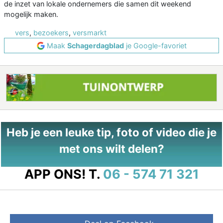
de inzet van lokale ondernemers die samen dit weekend
mogelijk maken.
vers
,
bezoekers
,
versmarkt
Maak
Schagerdagblad
je Google-favoriet
Heb je een leuke tip, foto of video die je
met ons wilt delen?
APP ONS!
T.
06 - 574 71 321