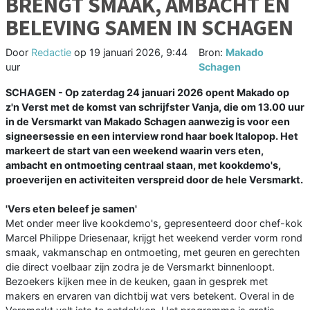
BRENGT SMAAK, AMBACHT EN
BELEVING SAMEN IN SCHAGEN
Door
Redactie
op
19 januari 2026, 9:44
Bron:
Makado
uur
Schagen
SCHAGEN - Op zaterdag 24 januari 2026 opent Makado op
z'n Verst met de komst van schrijfster Vanja, die om 13.00 uur
in de Versmarkt van Makado Schagen aanwezig is voor een
signeersessie en een interview rond haar boek Italopop. Het
markeert de start van een weekend waarin vers eten,
ambacht en ontmoeting centraal staan, met kookdemo's,
proeverijen en activiteiten verspreid door de hele Versmarkt.
'Vers eten beleef je samen'
Met onder meer live kookdemo's, gepresenteerd door chef-kok
Marcel Philippe Driesenaar, krijgt het weekend verder vorm rond
smaak, vakmanschap en ontmoeting, met geuren en gerechten
die direct voelbaar zijn zodra je de Versmarkt binnenloopt.
Bezoekers kijken mee in de keuken, gaan in gesprek met
makers en ervaren van dichtbij wat vers betekent. Overal in de