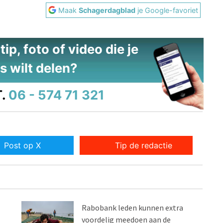
Maak
Schagerdagblad
je Google-favoriet
ip, foto of video die je
s wilt delen?
.
06 - 574 71 321
Post op X
Tip de redactie
Rabobank leden kunnen extra
voordelig meedoen aan de