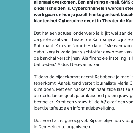
allemaal overkomen. Een phishing e-mail, SMS 
onderscheiden is. Cybercriminelen worden steed
werk gaan en hoe je jezelf hiertegen kunt bes
klanten het Cybercrime event in Theater de Ka
Dat het een actueel onderwerp is blijkt wel aan d
de grote zaal van Theater de Kampanje al bijna vol
Rabobank Kop van Noord-Holland. “Mensen wanen zic
gebruikers is vorig jaar slachtoffer geworden van
de bankhal verschijnen. Als financiële instelling 
behoeden.” Aldus Nieuwenhuizen.
Tijdens de bijeenkomst neemt Rabobank je mee in 
tegenkomt. Aansluitend vertelt journaliste Maria 
kunt doen. Met een hacker aan haar zijde laat ze 
achterhalen en geeft je praktische tips om jouw 
bestseller 'Komt een vrouw bij de h@cker' een v
identiteitsfraude en informatiebeveiliging.
De avond zit nagenoeg vol. Bij een blijvende vra
in Den Helder te organiseren.