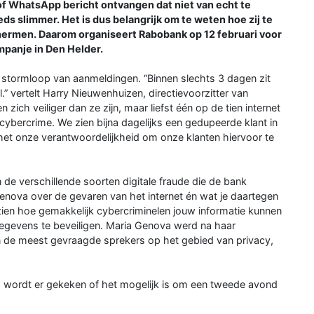
of WhatsApp bericht ontvangen dat niet van echt te
s slimmer. Het is dus belangrijk om te weten hoe zij te
chermen. Daarom organiseert Rabobank op 12 februari voor
mpanje in Den Helder.
e stormloop van aanmeldingen. “Binnen slechts 3 dagen zit
.” vertelt Harry Nieuwenhuizen, directievoorzitter van
h veiliger dan ze zijn, maar liefst één op de tien internet
 cybercrime. We zien bijna dagelijks een gedupeerde klant in
is het onze verantwoordelijkheid om onze klanten hiervoor te
de verschillende soorten digitale fraude die de bank
Genova over de gevaren van het internet én wat je daartegen
zien hoe gemakkelijk cybercriminelen jouw informatie kunnen
gegevens te beveiligen. Maria Genova werd na haar
an de meest gevraagde sprekers op het gebied van privacy,
ag wordt er gekeken of het mogelijk is om een tweede avond